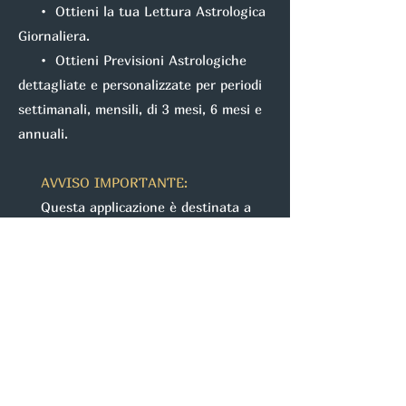
• Ottieni la tua Lettura Astrologica
Giornaliera.
• Ottieni Previsioni Astrologiche
dettagliate e personalizzate per periodi
settimanali, mensili, di 3 mesi, 6 mesi e
annuali.
AVVISO IMPORTANTE:
Questa applicazione è destinata a
utenti di età pari o superiore a 18 anni.
È progettata per l’intrattenimento, il
relax e la riflessione personale. Tutte le
letture e interpretazioni sono generate
da intelligenza artificiale e non hanno lo
scopo di prevedere il futuro né di
garantire risultati.
I contenuti non sostituiscono